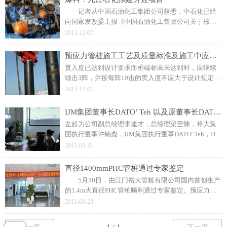
记者从中国石油化工集团公司获悉，中石化已经
向国家发改委上报《中国石油化工集团公司关于核准
中国石化九江分公司芳烃项目的请示》，恳请国家发
2012-12-07
展和改革委员会尽早核准该项目，争取2015年建成投
产。
​预应力管桩施工工艺及质量标准及施工中应注意问题
贯入度已达到设计要求而桩端标高未达到时，应继续
锤击3阵，并按每阵10击的贯入度不应大于设计规定的
数值确认，必要时，施工控制贯入度应通过试验确
2012-12-07
定；施工时采用开口桩尖或引孔成桩，降低排土效
应。
IJM集团董事长DATO’ Teh 以及原董事长DATO’ Krisnan Tan 到我厂进行指导，视察工作
左起为公司副总经理李逢才，总经理梁至慷，裕大集
团执行董事许锦彪，IJM集团执行董事DATO' Teh，IJM
集团原执行董事DATO' Krisnan Tan及夫人，厂长
2011-03-31
直径1400mmPHC管桩通过专家鉴定
5月30日，由江门裕大管桩有限公司国内首创生产
的1.4m大直径PHC管桩顺利通过专家鉴定。预应力混
凝土方桩虽然制作工艺简、造价也低，但不适应于码
2011-03-23
头建设向深水、大型方向发展；