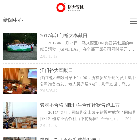
新闻中心
2017年江门裕大奉献日
2017年11月25日，马来西亚IJM集团第七届的奉
献日活动（GIVE DAY）在全部下属公司同时展开，今
年江门裕大管桩有限公司为回馈社会，经过与新会区
2018-10-19
政府联系同意去大石头公园进行义务活动。
江门裕大奉献日
江门裕大奉献日早上9：00，所有参加活动的员工集中
公司准备出发。老人吴齐运83岁，儿子过世，靠儿媳
打散工维生，收入微薄。弟媳52岁，精神病一级，无
2015-05-12
劳动能力，侄子、侄女均无固定工作。
管材不合格固阳恒生合作社状告施工方
2011年3月，固阳县金山镇车铺渠村成立了固阳县
恒生种植专业合作社（下简称恒生合作社）。 2011
年3月份，经固阳县农牧业局招标，由嘉利公司为恒生
2012-12-07
合作社的马铃薯田地设计、实施滴水灌溉工程。
爆料：九江石化拟建芳烃项目